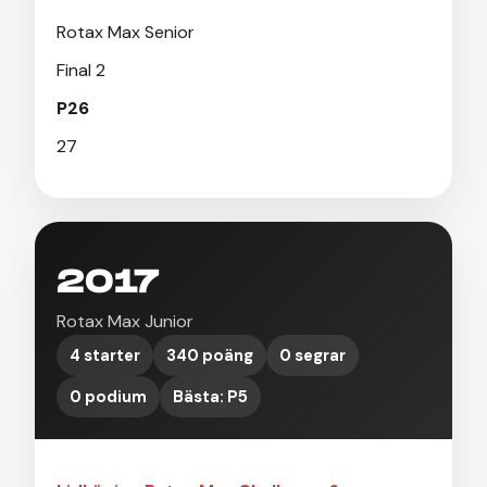
Rotax Max Senior
Final 2
P26
27
2017
Rotax Max Junior
4 starter
340 poäng
0 segrar
0 podium
Bästa: P5