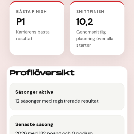
BÄSTA FINISH
SNITTFINISH
P1
10,2
Karriärens bästa
Genomsnittlig
resultat
placering över alla
starter
Profilöversikt
Säsonger aktiva
12 säsonger med registrerade resultat.
Senaste säsong
2026 med 182 poäng och 0 podium