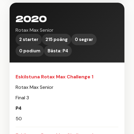
2020
Rotax Max Senior
2 starter
215 poäng
0 segrar
0 podium
Bästa: P4
Eskilstuna Rotax Max Challenge 1
Rotax Max Senior
Final 3
P4
50