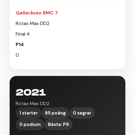
Gelleråsen RMC 7
Rotax Max DD2
Final 4
P14
0
2021
Rotax Max DD2
1 starter
85 poäng
0 segrar
0 podium
Bästa: P9