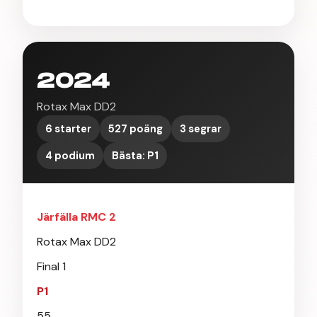
2024
Rotax Max DD2
6 starter
527 poäng
3 segrar
4 podium
Bästa: P1
Järfälla RMC 2
Rotax Max DD2
Final 1
P1
55