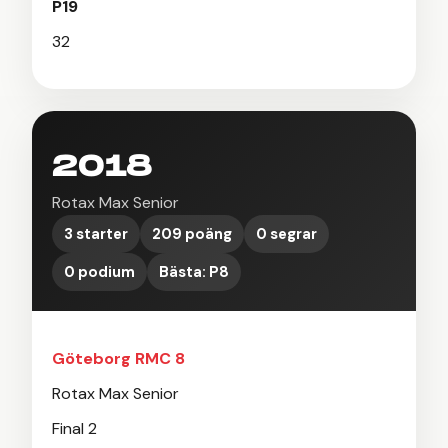
P19
32
2018
Rotax Max Senior
3 starter
209 poäng
0 segrar
0 podium
Bästa: P8
Göteborg RMC 8
Rotax Max Senior
Final 2