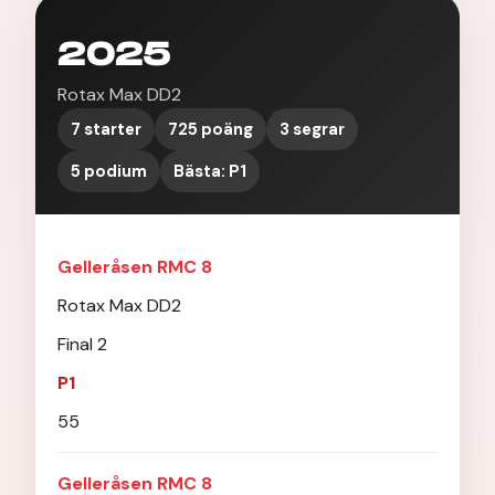
2025
Rotax Max DD2
7 starter
725 poäng
3 segrar
5 podium
Bästa: P1
Gelleråsen RMC 8
Rotax Max DD2
Final 2
P1
55
Gelleråsen RMC 8