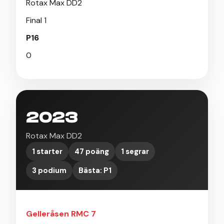
Rotax Max DD2
Final 1
P16
0
2023
Rotax Max DD2
1 starter
47 poäng
1 segrar
3 podium
Bästa: P1
Gelleråsen RMC 7