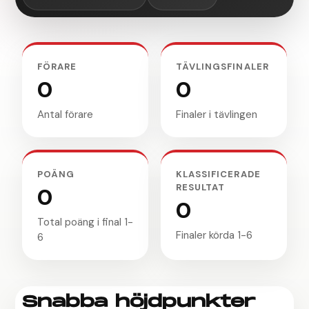
FÖRARE
TÄVLINGSFINALER
0
0
Antal förare
Finaler i tävlingen
POÄNG
KLASSIFICERADE
RESULTAT
0
0
Total poäng i final 1-
Finaler körda 1-6
6
Snabba höjdpunkter