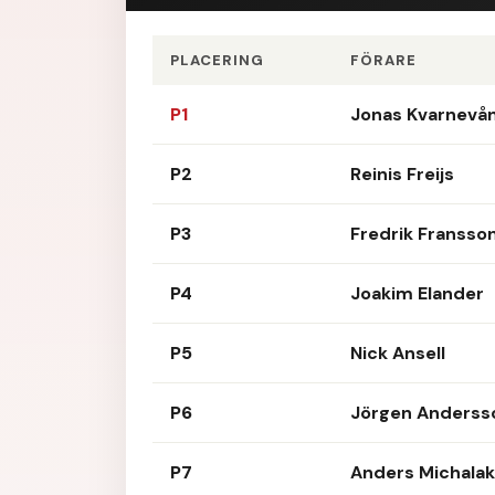
PLACERING
FÖRARE
P1
Jonas Kvarnevå
P2
Reinis Freijs
P3
Fredrik Fransso
P4
Joakim Elander
P5
Nick Ansell
P6
Jörgen Anderss
P7
Anders Michalak