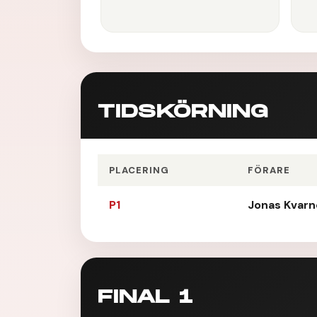
TIDSKÖRNING
PLACERING
FÖRARE
P1
Jonas Kvar
FINAL 1