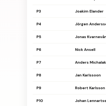
P3
Joakim Elander
P4
Jörgen Anderss
P5
Jonas Kvarnevå
P6
Nick Ansell
P7
Anders Michalak
P8
Jan Karlssoon
P9
Robert Karlsson
P10
Johan Lennarts