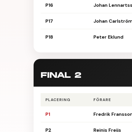
P16
Johan Lennarts
P17
Johan Carlströ
P18
Peter Eklund
FINAL 2
PLACERING
FÖRARE
P1
Fredrik Fransso
P2
Reinis Freijs