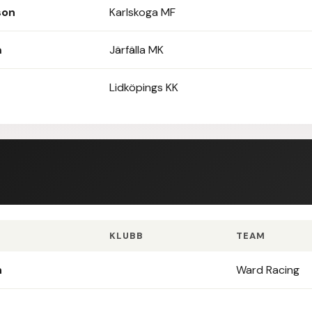
son
Karlskoga MF
m
Järfälla MK
Lidköpings KK
KLUBB
TEAM
n
Ward Racing