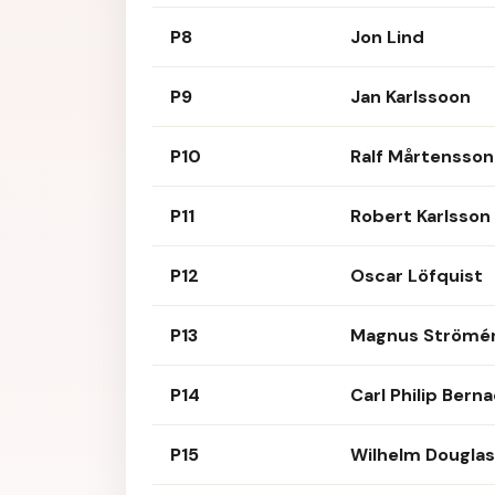
P8
Jon Lind
P9
Jan Karlssoon
P10
Ralf Mårtensson
P11
Robert Karlsson
P12
Oscar Löfquist
P13
Magnus Strömé
P14
Carl Philip Bern
P15
Wilhelm Douglas