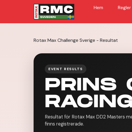
Hem
Regler
Rotax Max Challenge Sverige - Resultat
EVENT RESULTS
PRINS 
RACING
Resultat för Rotax Max DD2 Masters med
finns registrerade.