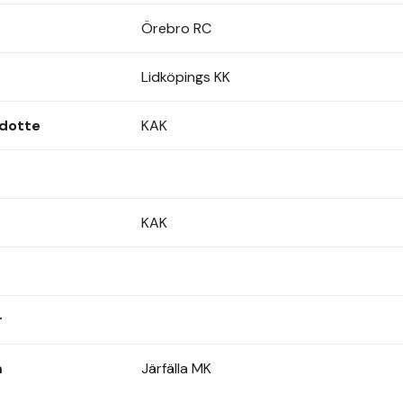
Örebro RC
Lidköpings KK
adotte
KAK
KAK
r
m
Järfälla MK