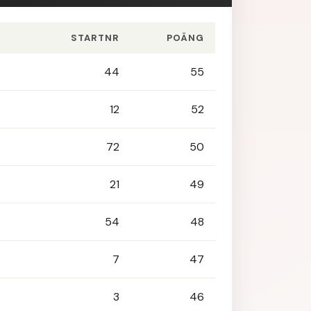
STARTNR
POÄNG
44
55
12
52
72
50
21
49
54
48
7
47
3
46