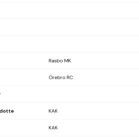
Rasbo MK
Örebro RC
r
adotte
KAK
KAK