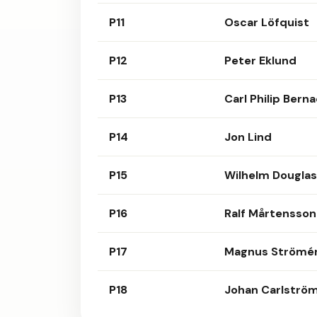
P11
Oscar Löfquist
P12
Peter Eklund
P13
Carl Philip Bern
P14
Jon Lind
P15
Wilhelm Douglas
P16
Ralf Mårtensson
P17
Magnus Strömé
P18
Johan Carlströ