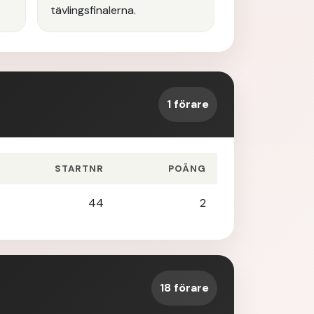
tävlingsfinalerna.
1 förare
STARTNR
POÄNG
44
2
18 förare