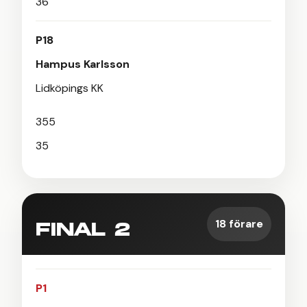
36
P18
Hampus Karlsson
Lidköpings KK
355
35
18 förare
FINAL 2
P1