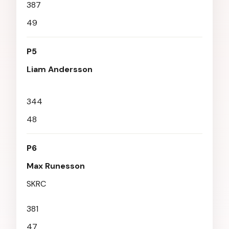
387
49
P5
Liam Andersson
344
48
P6
Max Runesson
SKRC
381
47