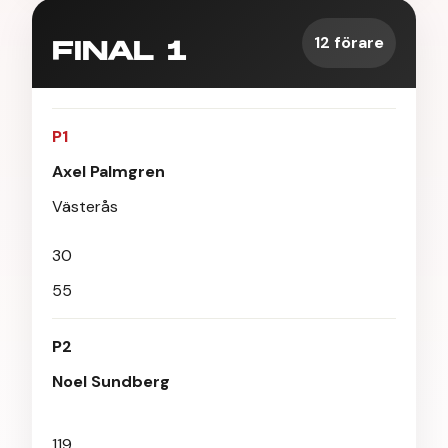
12 förare
FINAL 1
P1
Axel Palmgren
Västerås
30
55
P2
Noel Sundberg
119