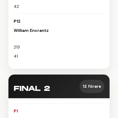
42
P12
William Encrantz
213
41
12 förare
FINAL 2
P1