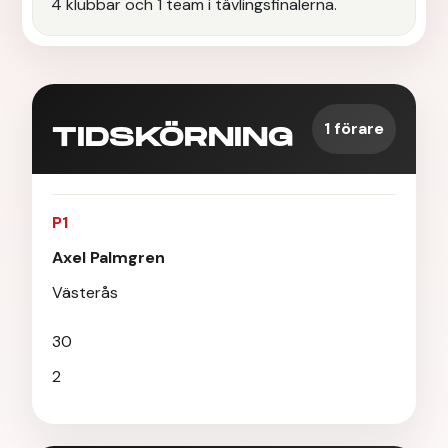
4 klubbar och 1 team i tävlingsfinalerna.
1 förare
TIDSKÖRNING
P1
Axel Palmgren
Västerås
30
2