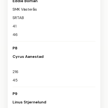
Eddie Boman
SMK Västerås
SRTAB
41
46
P8
Cyrus Aanestad
216
45
P9
Linus Stjernelund