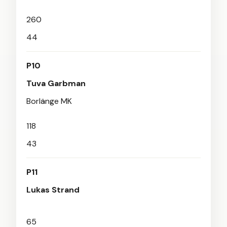
260
44
P10
Tuva Garbman
Borlänge MK
118
43
P11
Lukas Strand
65