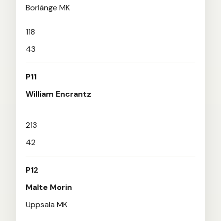
Borlänge MK
118
43
P11
William Encrantz
213
42
P12
Malte Morin
Uppsala MK