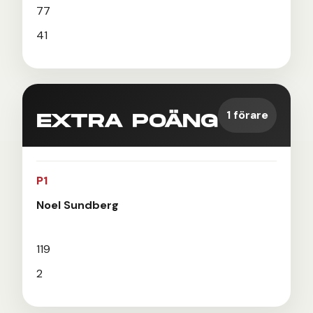
77
41
1 förare
EXTRA POÄNG
P1
Noel Sundberg
119
2