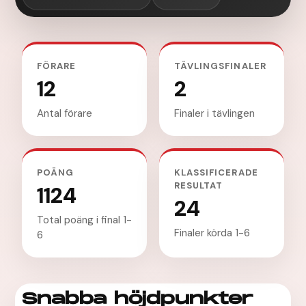
FÖRARE
TÄVLINGSFINALER
12
2
Antal förare
Finaler i tävlingen
POÄNG
KLASSIFICERADE
RESULTAT
1124
24
Total poäng i final 1-
Finaler körda 1-6
6
Snabba höjdpunkter