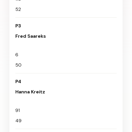
52
P3
Fred Saareks
6
50
P4
Hanna Kreitz
91
49