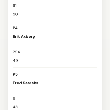
91
50
P4
Erik Axberg
294
49
P5
Fred Saareks
6
48