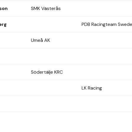
son
SMK Västerås
erg
PDB Racingteam Swed
Umeå AK
Södertälje KRC
LK Racing