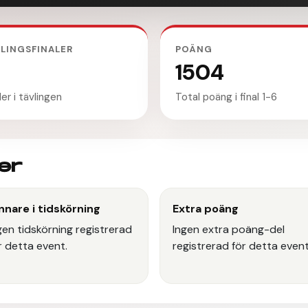
LINGSFINALER
POÄNG
1504
ler i tävlingen
Total poäng i final 1-6
er
nnare i tidskörning
Extra poäng
gen tidskörning registrerad
Ingen extra poäng-del
r detta event.
registrerad för detta event