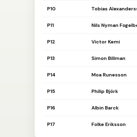
P10
Tobias Alexanders
P11
Nils Nyman Fogelb
P12
Victor Kemi
P13
Simon Billman
P14
Moa Runesson
P15
Philip Björk
P16
Albin Barck
P17
Folke Eriksson