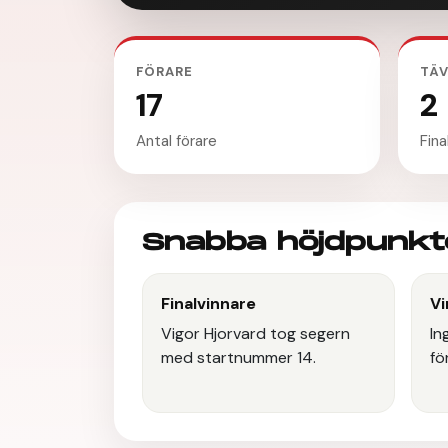
FÖRARE
TÄV
17
2
Antal förare
Fina
Snabba höjdpunkt
Finalvinnare
Vi
Vigor Hjorvard tog segern
In
med startnummer 14.
fö