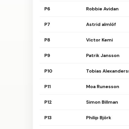
P6
Robbie Avidan
P7
Astrid almlöf
P8
Victor Kemi
P9
Patrik Jansson
P10
Tobias Alexanders
P11
Moa Runesson
P12
Simon Billman
P13
Philip Björk