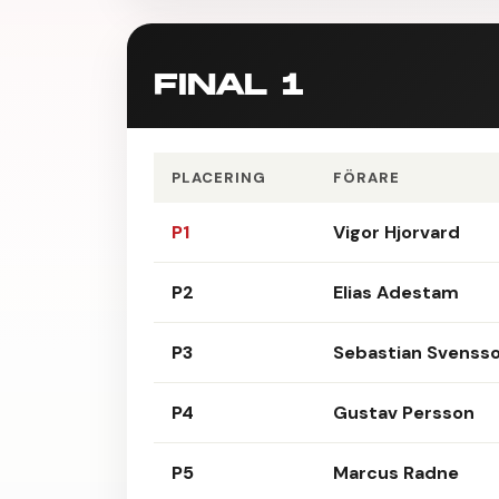
FINAL 1
PLACERING
FÖRARE
P1
Vigor Hjorvard
P2
Elias Adestam
P3
Sebastian Svenss
P4
Gustav Persson
P5
Marcus Radne