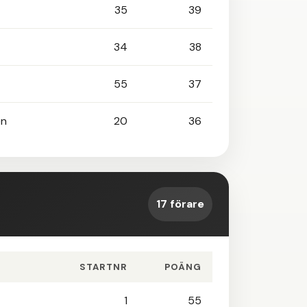
35
39
34
38
55
37
en
20
36
17 förare
STARTNR
POÄNG
1
55