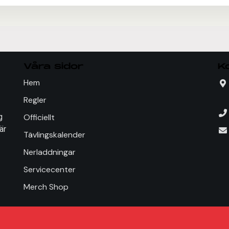
Våra sidor
K
Hem
Regler
Officiellt
g
är
Tävlingskalender
Nerladdningar
Servicecenter
Merch Shop