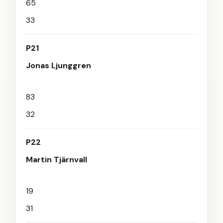
65
33
P21
Jonas Ljunggren
83
32
P22
Martin Tjärnvall
19
31