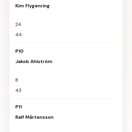
Kim Flygenring
24
44
P10
Jakob Ahlström
8
43
P11
Ralf Mårtensson