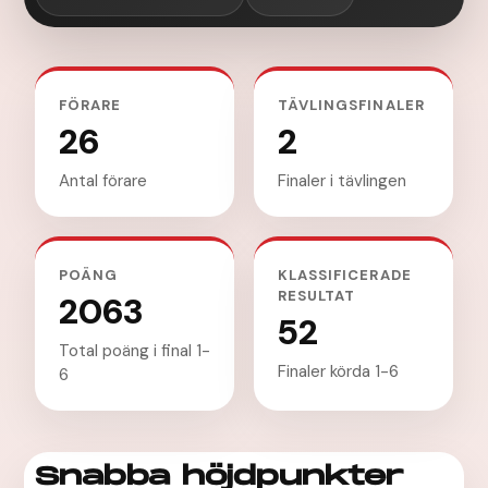
FÖRARE
TÄVLINGSFINALER
26
2
Antal förare
Finaler i tävlingen
POÄNG
KLASSIFICERADE
RESULTAT
2063
52
Total poäng i final 1-
Finaler körda 1-6
6
Snabba höjdpunkter