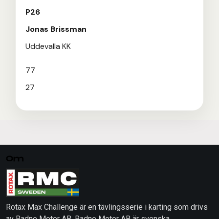
P26
Jonas Brissman
Uddevalla KK
77
27
Om
Rotax Max Challenge är en tävlingsserie i karting som drivs
av Radne Motor AB. Radne Motor AB är svenska