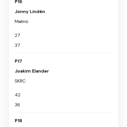
P16
Jonny Lindén
Malmö
27
37
P17
Joakim Elander
SKRC
42
36
P18