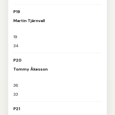
P19
Martin Tjärnvall
19
34
P20
Tommy Åkesson
36
33
P21