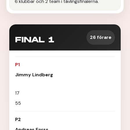
6 klubbar och 2 team i tävlingsfinalerna.
26 förare
FINAL 1
P1
Jimmy Lindberg
17
55
P2
Andreas Forss