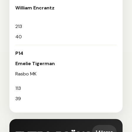
William Encrantz
213
40
P14
Emelie Tigerman
Rasbo MK
113
39