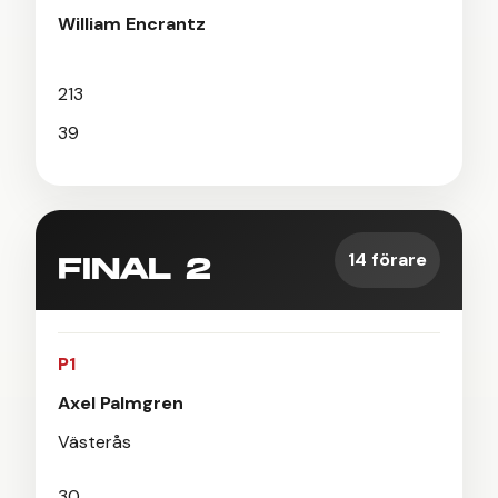
William Encrantz
213
39
14 förare
FINAL 2
P1
Axel Palmgren
Västerås
30