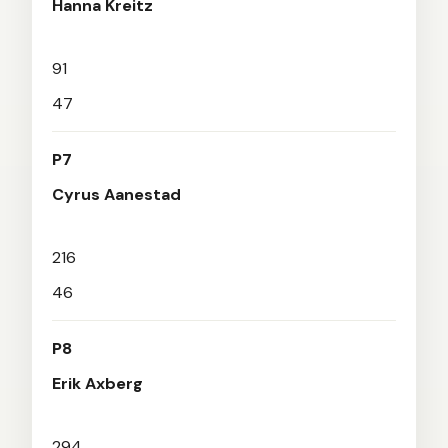
Hanna Kreitz
91
47
P7
Cyrus Aanestad
216
46
P8
Erik Axberg
294