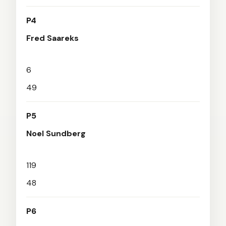
P4
Fred Saareks
6
49
P5
Noel Sundberg
119
48
P6