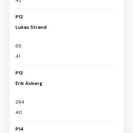
42
P12
Lukas Strand
65
41
P13
Erik Axberg
294
40
P14