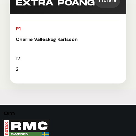
1 förare
EXTRA POÄNG
P1
Charlie Valleskog Karlsson
121
2
Om