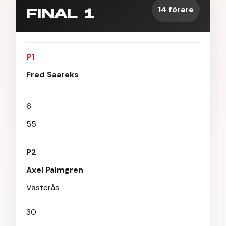
14 förare
FINAL 1
P1
Fred Saareks
6
55
P2
Axel Palmgren
Västerås
30