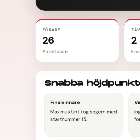
FÖRARE
TÄV
26
2
Antal förare
Fina
Snabba höjdpunkt
Finalvinnare
Vi
Maximus Unt tog segern med
In
startnummer 15.
fö