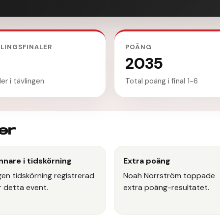
LINGSFINALER
POÄNG
2035
ler i tävlingen
Total poäng i final 1-6
er
nnare i tidskörning
Extra poäng
gen tidskörning registrerad
Noah Norrström toppade
r detta event.
extra poäng-resultatet.