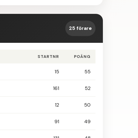
25 förare
STARTNR
POÄNG
15
55
161
52
12
50
91
49