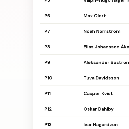
P5
Ralph-Hugo Hager 
P6
Max Olert
P7
Noah Norrström
P8
Elias Johansson Åk
P9
Aleksander Boströ
P10
Tuva Davidsson
P11
Casper Kvist
P12
Oskar Dahlby
P13
Ivar Hagardzon