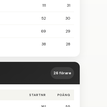
111
31
52
30
69
29
38
28
26 förare
STARTNR
POÄNG
161
55