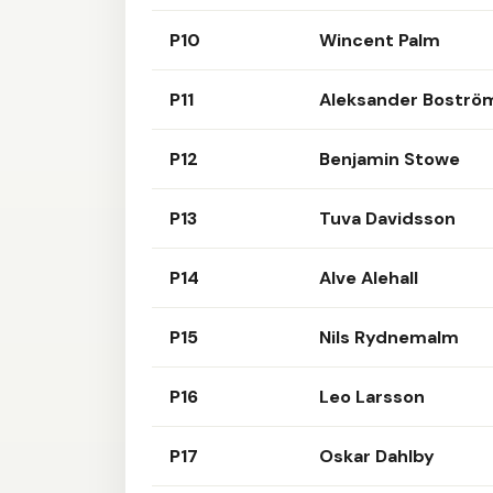
P10
Wincent Palm
P11
Aleksander Boströ
P12
Benjamin Stowe
P13
Tuva Davidsson
P14
Alve Alehall
P15
Nils Rydnemalm
P16
Leo Larsson
P17
Oskar Dahlby