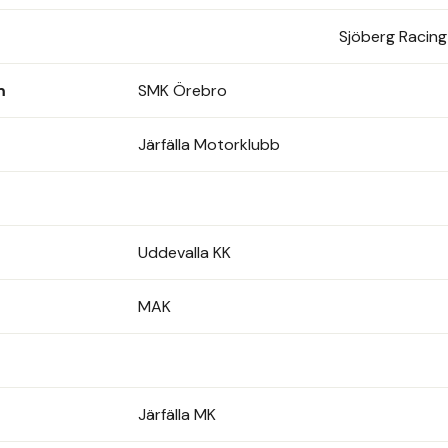
Sjöberg Racin
m
SMK Örebro
Järfälla Motorklubb
Uddevalla KK
MAK
Järfälla MK